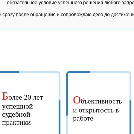
— обязательное условие успешного решения любого запро
е сразу после обращения и сопровождаю дело до достижени
Б
олее 20 лет
О
бъективность
успешной
и открытость в
судебной
работе
практики