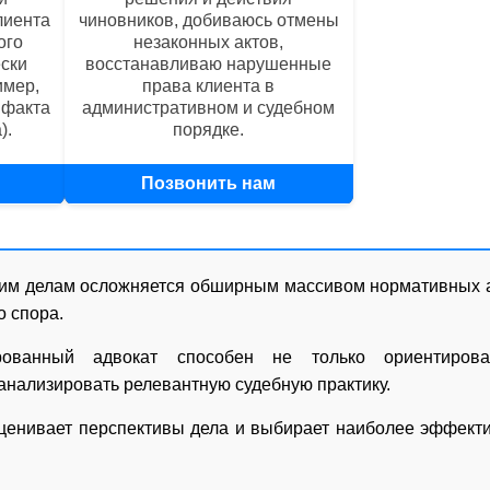
лиента
чиновников, добиваюсь отмены
ого
незаконных актов,
ски
восстанавливаю нарушенные
имер,
права клиента в
 факта
административном и судебном
).
порядке.
Позвонить нам
+79170569760
ким делам осложняется обширным массивом нормативных 
о спора.
рованный адвокат способен не только ориентирова
 анализировать релевантную судебную практику.
оценивает перспективы дела и выбирает наиболее эффек