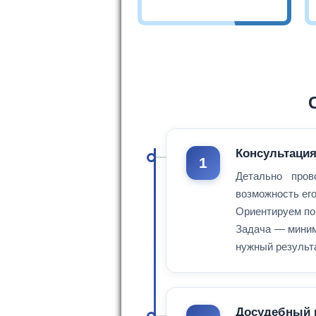
Консультаци
1
Детально пров
возможность его
Ориентируем по
Задача — миним
нужный результа
Досудебный 