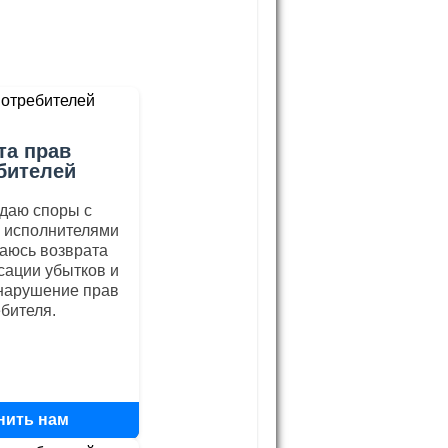
ы
та прав
бителей
даю споры с
 исполнителями
ваюсь возврата
сации убытков и
 нарушение прав
бителя.
нить нам
0569760