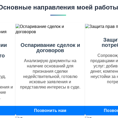
Основные направления моей работ
Защи
нии
Оспаривание сделок и
потре
договоров
го
Сопровож
Анализирую документы на
продавцами и
наличие оснований для
услуг: доби
признания сделки
денег, компен
уд,
недействительной, готовлю
неустойки за
исковые заявления и
потре
ения и
представляю интересы в суде.
ние
.
Позвонить нам
+79170569760
Позво
+7917