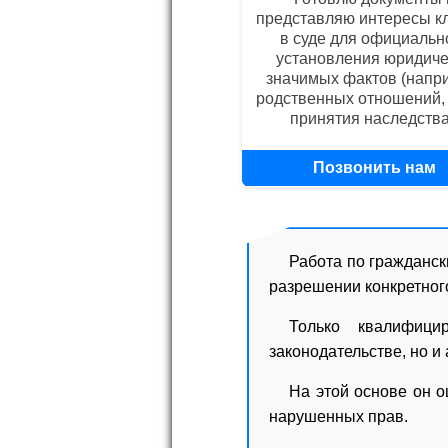
представляю интересы к
в суде для официальн
установления юридиче
значимых фактов (напр
родственных отношений,
принятия наследства
Позвонить нам
+79170569760
Работа по гражданс
разрешении конкретног
Только квалифици
законодательстве, но и
На этой основе он 
нарушенных прав.