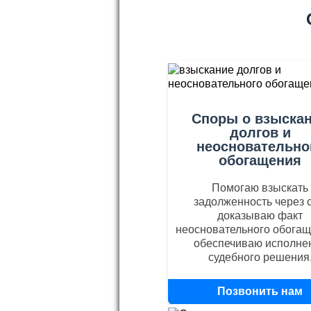
Споры о взыска
долгов и
неосновательно
обогащения
Помогаю взыскать
задолженность через с
доказываю факт
неосновательного обогащ
обеспечиваю исполне
судебного решения
Позвонить нам
+79170569760