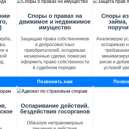
нии
Споры о правах на
Споры из
го,
движимое и недвижимое
займа,
)
имущество
поручи
ерба,
Защищаю права собственников
Анализирую ус
ва,
и добросовестных
оспариваю 
ия и
приобретателей, оспариваю
требования
вой
незаконные сделки, помогаю
минимизиру
д.
оформить право собственности
риски и доби
в судебном порядке.
условий ур
Позвонить нам
+79170569760
Позво
+7917
в,
Оспаривание действий,
ское
бездействия госорганов
Обжалую неправомерные
и
решения и действия