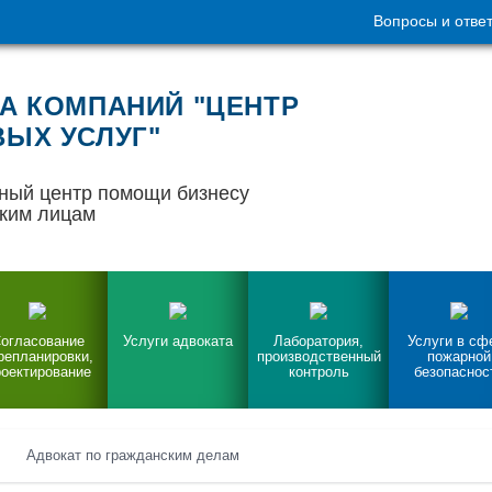
Вопросы и отве
А КОМПАНИЙ "ЦЕНТР
ЫХ УСЛУГ"
ный центр помощи бизнесу
ким лицам
огласование
Услуги адвоката
Лаборатория,
Услуги в сф
репланировки,
производственный
пожарной
оектирование
контроль
безопаснос
Адвокат по гражданским делам