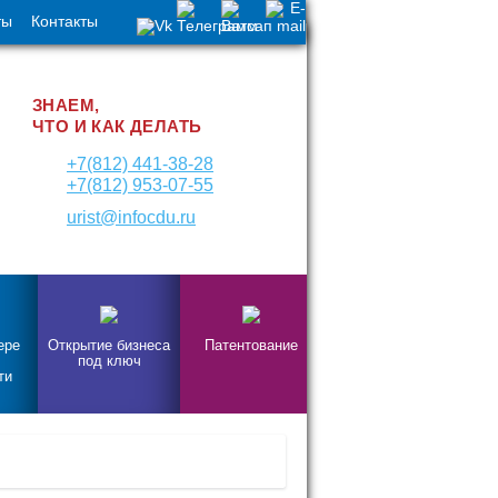
ты
Контакты
ЗНАЕМ,
ЧТО И КАК ДЕЛАТЬ
+7(812) 441-38-28
+7(812) 953-07-55
urist@infocdu.ru
ере
Открытие бизнеса
Патентование
под ключ
ти