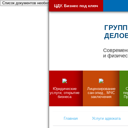
Список документов необходимых при открытии бизнеса
ЦДУ. Бизнес под ключ
ГРУПП
ДЕЛОВ
Современ
и физичес
Юридические
Лицензирование
С
услуги, открытие
сан-эпид., МЧС
пе
бизнеса
заключения
Пр
Главная
Услуги адвоката