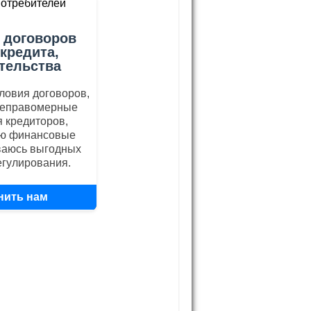
 договоров
 кредита,
тельства
ловия договоров,
неправомерные
 кредиторов,
ю финансовые
ваюсь выгодных
егулирования.
нить нам
0569760