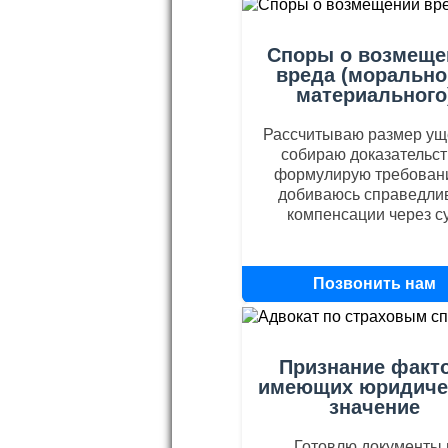
Споры о возмеще
вреда (морально
материального
Рассчитываю размер ущ
собираю доказательст
формулирую требован
добиваюсь справедли
компенсации через су
Позвонить нам
+79170569760
Признание факто
имеющих юридиче
значение
Готовлю документы 