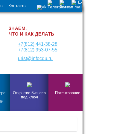
ты
Контакты
ЗНАЕМ,
ЧТО И КАК ДЕЛАТЬ
+7(812) 441-38-28
+7(812) 953-07-55
urist@infocdu.ru
ере
Открытие бизнеса
Патентование
под ключ
ти