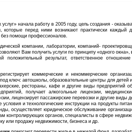
услуг» начала работу в 2005 году, цель создания - оказы
, которые перед ними возникают практически каждый д
 без помощи профессионалов.
дической компании, лаборатории, компаний- проектировщи
озволяют Вам получить услуги по принципу «одного окна», 
ый положительный результат, ответственное отношение
регистрирует коммерческие и некоммерческие организа
под ключ: автошколы, образовательные центры для детей и
махерские, рестораны, кафе и другие виды предприятий 
едприятий, получает алкогольные лицензии, медицинск
зии, лицензирует пассажирские перевозки и другие виды д
е условия и технологические инструкции на продукты пита
анды, осуществляет юридическое обслуживание организаци
кам контролирующих органов, специалисты в сфере недви
ку или продажу недвижимости, бизнеса и др.
ации
помогают перевести жилье в нежилой фонд, разраба