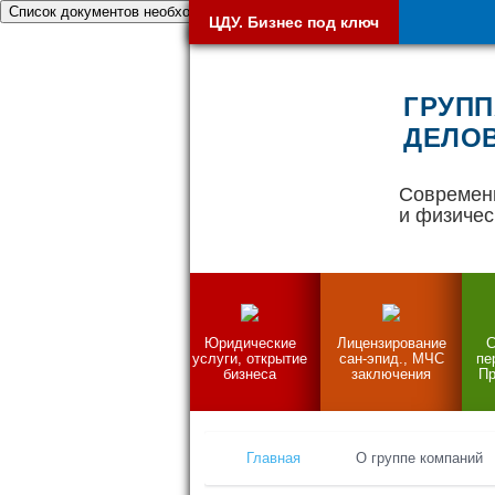
Список документов необходимых при открытии бизнеса
ЦДУ. Бизнес под ключ
ГРУПП
ДЕЛОВ
Современ
и физичес
Юридические
Лицензирование
С
услуги, открытие
сан-эпид., МЧС
пе
бизнеса
заключения
Пр
Главная
О группе компаний