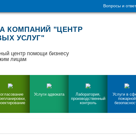
Вопросы и отве
А КОМПАНИЙ "ЦЕНТР
ЫХ УСЛУГ"
ный центр помощи бизнесу
ким лицам
огласование
Услуги адвоката
Лаборатория,
Услуги в сф
репланировки,
производственный
пожарной
оектирование
контроль
безопаснос