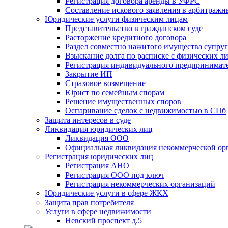
Регистрация договора аренды в УФРС
Составление искового заявления в арбитражн
Юридические услуги физическим лицам
Представительство в гражданском суде
Расторжение кредитного договора
Раздел совместно нажитого имущества супруг
Взыскание долга по расписке с физических л
Регистрация индивидуального предпринимат
Закрытие ИП
Страховое возмещение
Юрист по семейным спорам
Решение имущественных споров
Оспаривание сделок с недвижимостью в СПб
Защита интересов в суде
Ликвидация юридических лиц
Ликвидация ООО
Официальная ликвидация некоммерческой ор
Регистрация юридических лиц
Регистрация АНО
Регистрация ООО под ключ
Регистрация некоммерческих организаций
Юридические услуги в сфере ЖКХ
Защита прав потребителя
Услуги в сфере недвижимости
Невский проспект д.5