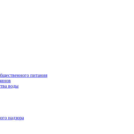
общественного питания
зинов
ства воды
ого надзора