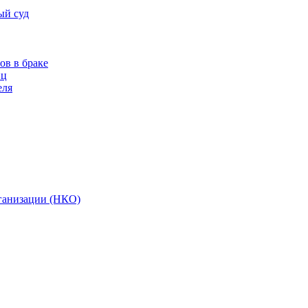
ый суд
ов в браке
иц
еля
ганизации (НКО)