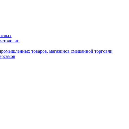
рослых
матологии
промышленных товаров, магазинов смешанной торговли
ерсамов