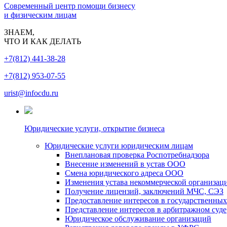
Современный центр помощи бизнесу
и физическим лицам
ЗНАЕМ,
ЧТО И КАК ДЕЛАТЬ
+7(812) 441-38-28
+7(812) 953-07-55
urist@infocdu.ru
Юридические услуги, открытие бизнеса
Юридические услуги юридическим лицам
Внеплановая проверка Роспотребнадзора
Внесение изменений в устав ООО
Смена юридического адреса ООО
Изменения устава некоммерческой организац
Получение лицензий, заключений МЧС, СЭЗ
Предоставление интересов в государственных
Представление интересов в арбитражном суде
Юридическое обслуживание организаций