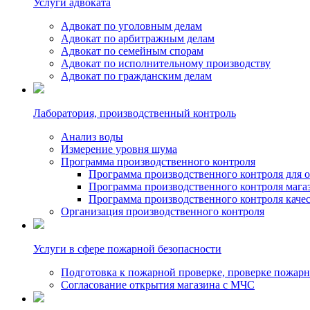
Услуги адвоката
Адвокат по уголовным делам
Адвокат по арбитражным делам
Адвокат по семейным спорам
Адвокат по исполнительному производству
Адвокат по гражданским делам
Лаборатория, производственный контроль
Анализ воды
Измерение уровня шума
Программа производственного контроля
Программа производственного контроля для 
Программа производственного контроля мага
Программа производственного контроля каче
Организация производственного контроля
Услуги в сфере пожарной безопасности
Подготовка к пожарной проверке, проверке пожарн
Согласование открытия магазина с МЧС