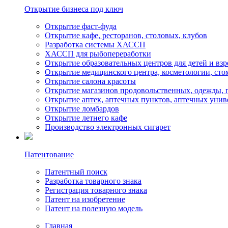
Открытие бизнеса под ключ
Открытие фаст-фуда
Открытие кафе, ресторанов, столовых, клубов
Разработка системы ХАССП
ХАССП для рыбопереработки
Открытие образовательных центров для детей и вз
Открытие медицинского центрa, косметологии, сто
Открытие салона красоты
Открытие магазинов продовольственных, одежды, 
Открытие аптек, аптечных пунктов, аптечных унив
Открытие ломбардов
Открытие летнего кафе
Производство электронных сигарет
Патентование
Патентный поиск
Разработка товарного знака
Регистрация товарного знака
Патент на изобретение
Патент на полезную модель
Главная