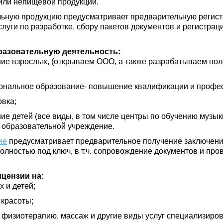
ли непищевой продукции.
льную продукцию предусматривает предварительную регист
слуги по разработке, сбору пакетов документов и регистра
разовательную деятельность:
ие взрослых, (открываем ООО, а также разрабатываем по
ональное образование- повышение квалификации и профес
вка;
е детей (все виды, в том числе центры по обучению музыки
 образовательной учреждение.
ие
предусматривает предварительное получение заключен
лностью под ключ, в т.ч. сопровождение документов и про
цензии на:
 и детей;
 красоты;
 физиотерапию, массаж и другие виды услуг специализиро