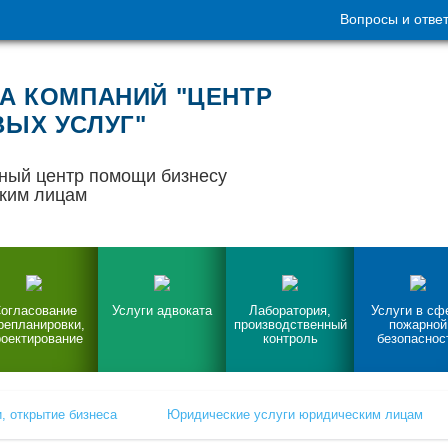
Вопросы и отве
А КОМПАНИЙ "ЦЕНТР
ЫХ УСЛУГ"
ный центр помощи бизнесу
ким лицам
огласование
Услуги адвоката
Лаборатория,
Услуги в сф
репланировки,
производственный
пожарной
оектирование
контроль
безопаснос
, открытие бизнеса
Юридические услуги юридическим лицам