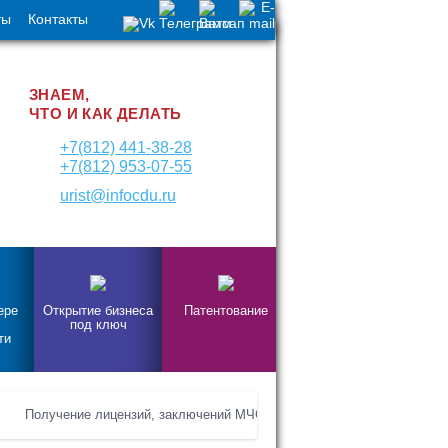
ты
Контакты
ЗНАЕМ,
ЧТО И КАК ДЕЛАТЬ
+7(812) 441-38-28
+7(812) 953-07-55
urist@infocdu.ru
ере
Открытие бизнеса
Патентование
под ключ
ти
Получение лицензий, заключений МЧС, СЭЗ