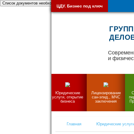
Список документов необходимых при открытии бизнеса
ЦДУ. Бизнес под ключ
ГРУПП
ДЕЛОВ
Современ
и физичес
Юридические
Лицензирование
С
услуги, открытие
сан-эпид., МЧС
пе
бизнеса
заключения
Пр
Главная
Юридические услуги