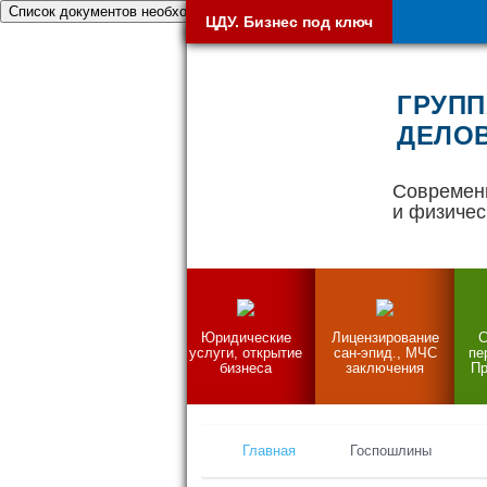
Список документов необходимых при открытии бизнеса
ЦДУ. Бизнес под ключ
ГРУПП
ДЕЛОВ
Современ
и физичес
Юридические
Лицензирование
С
услуги, открытие
сан-эпид., МЧС
пе
бизнеса
заключения
Пр
Главная
Госпошлины