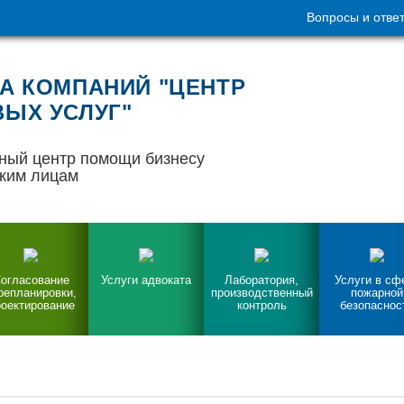
Вопросы и отве
А КОМПАНИЙ "ЦЕНТР
ЫХ УСЛУГ"
ный центр помощи бизнесу
ким лицам
огласование
Услуги адвоката
Лаборатория,
Услуги в сф
репланировки,
производственный
пожарной
оектирование
контроль
безопаснос