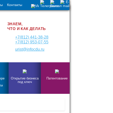
ты
Контакты
ЗНАЕМ,
ЧТО И КАК ДЕЛАТЬ
+7(812) 441-38-28
+7(812) 953-07-55
urist@infocdu.ru
ере
Открытие бизнеса
Патентование
под ключ
ти