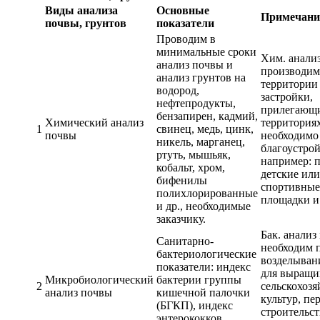
Виды анализа
Основные
Примечани
почвы, грунтов
показатели
Проводим в
минимальные сроки
Хим. анали
анализ почвы и
производим
анализ грунтов на
территории
водород,
застройки,
нефтепродукты,
прилегающи
бензапирен, кадмий,
Химический анализ
территориях
1
свинец, медь, цинк,
почвы
необходимо
никель, марганец,
благоустрой
ртуть, мышьяк,
например: 
кобальт, хром,
детские или
бифенилы
спортивные
полихлорированные
площадки и
и др., необходимые
заказчику.
Бак. анализ
Cанитарно-
необходим 
бактериологические
возделыван
показатели: индекс
для выращи
Микробиологический
бактерии группы
2
сельскохоз
анализ почвы
кишечной палочки
культур, пе
(БГКП), индекс
строительс
энтерококков,