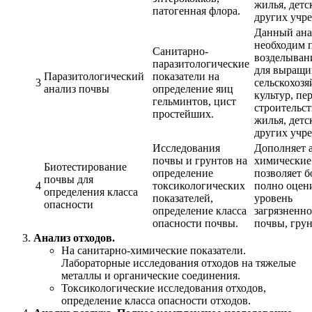
жилья, детс
патогенная флора.
других учр
Данный ана
необходим 
Cанитарно-
возделыван
паразитологические
для выращи
Паразитологический
показатели на
3
сельскохоз
анализ почвы
определение яиц
культур, пе
гельминтов, цист
строительс
простейших.
жилья, детс
других учр
Исследования
Дополняет 
почвы и грунтов на
химические
Биотестирование
определение
позволяет б
почвы для
4
токсикологических
полно оцен
определения класса
показателей,
уровень
опасности
определение класса
загрязненн
опасности почвы.
почвы, грун
Анализ отходов.
На санитарно-химические показатели.
Лабораторные исследования отходов на тяжелые
металлы и органические соединения.
Токсикологические исследования отходов,
определение класса опасности отходов.