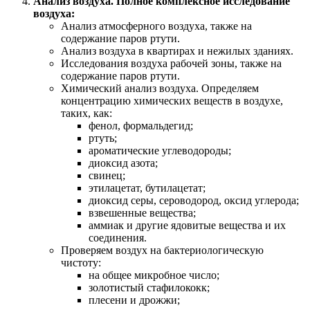
Анализ воздуха. Полное комплексное исследование
воздуха:
Анализ атмосферного воздуха, также на
содержание паров ртути.
Анализ воздуха в квартирах и нежилых зданиях.
Исследования воздуха рабочей зоны, также на
содержание паров ртути.
Химический анализ воздуха. Определяем
концентрацию химических веществ в воздухе,
таких, как:
фенол, формальдегид;
ртуть;
ароматические углеводороды;
диоксид азота;
свинец;
этилацетат, бутилацетат;
диоксид серы, сероводород, оксид углерода;
взвешенные вещества;
аммиак и другие ядовитые вещества и их
соединения.
Проверяем воздух на бактериологическую
чистоту:
на общее микробное число;
золотистый стафилококк;
плесени и дрожжи;