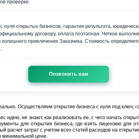
ой проверке.
0 с нуля открытых бизнесов, гарантия результата, юридичес
официальному договору, оплата поэтапная. Четкое выполне
 излишнего привлечения Заказчика. Стоимость определяетс
5
.
+7(812) 441-38-28
Позвонить нам
еально. Осуществляем открытие бизнеса с нуля под ключ, г
 идею, не знают, как реализовать ее, с чего начать открыт
кументы для открытия бизнеса, где взять лицензию для от
й расчет затрат с учетом всех статей расходов на открыти
по минимальной цене.