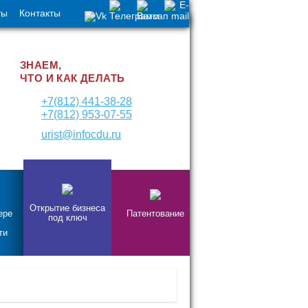
ты
Контакты
ЗНАЕМ,
ЧТО И КАК ДЕЛАТЬ
+7(812) 441-38-28
+7(812) 953-07-55
urist@infocdu.ru
Открытие бизнеса
ере
Патентование
под ключ
ти