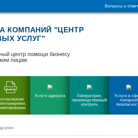
Вопросы и отве
А КОМПАНИЙ "ЦЕНТР
ЫХ УСЛУГ"
ный центр помощи бизнесу
ким лицам
Услуги адвоката
Лаборатория,
Услуги в сф
огласование
производственный
пожарной
репланировки,
контроль
безопаснос
оектирование
од ключ