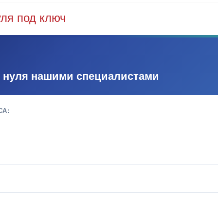
уля под ключ
с нуля нашими специалистами
СА: