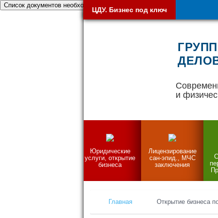
Список документов необходимых при открытии бизнеса
ЦДУ. Бизнес под ключ
ГРУПП
ДЕЛОВ
Современ
и физичес
Юридические
Лицензирование
С
услуги, открытие
сан-эпид., МЧС
пе
бизнеса
заключения
Пр
Главная
Открытие бизнеса п