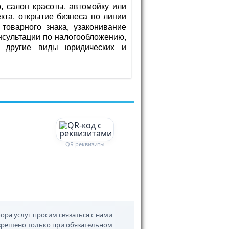
, салон красоты, автомойку или
та, открытие бизнеса по линии
товарного знака, узаконивание
нсультации по налогообложению,
и другие виды юридических и
QR реквизиты
ора услуг просим связаться с нами
азрешено только при обязательном