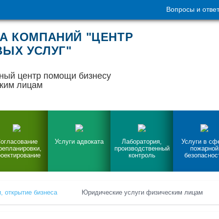
Вопросы и отве
А КОМПАНИЙ "ЦЕНТР
ЫХ УСЛУГ"
ный центр помощи бизнесу
ким лицам
огласование
Услуги адвоката
Лаборатория,
Услуги в сф
репланировки,
производственный
пожарной
оектирование
контроль
безопаснос
, открытие бизнеса
Юридические услуги физическим лицам