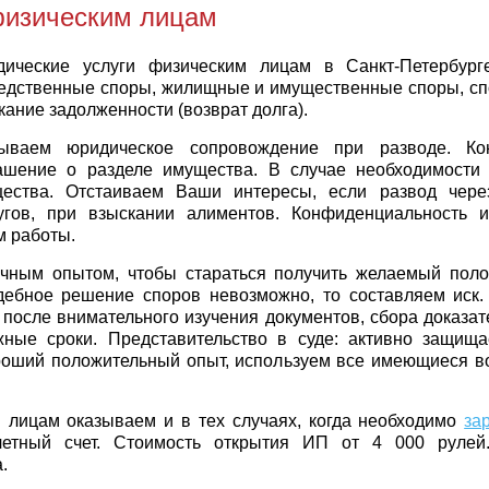
физическим лицам
ические услуги физическим лицам в Санкт-Петербург
едственные споры, жилищные и имущественные споры, сп
кание задолженности (возврат долга).
ываем юридическое сопровождение при разводе. Ко
ашение о разделе имущества. В случае необходимости 
ества. Отстаиваем Ваши интересы, если развод чере
угов, при взыскании алиментов. Конфиденциальность
м работы.
чным опытом, чтобы стараться получить желаемый поло
дебное решение споров невозможно, то составляем иск.
после внимательного изучения документов, сбора доказат
жные сроки. Представительство в суде: активно защищ
роший положительный опыт, используем все имеющиеся во
 лицам оказываем и в тех случаях, когда необходимо
за
четный счет. Стоимость открытия ИП от 4 000 рулей
.