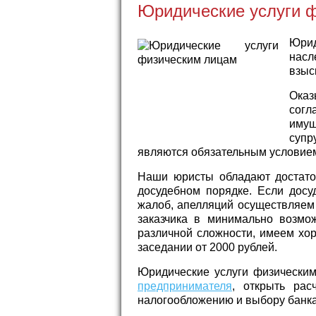
Юридические услуги 
Юрид
насл
взыс
Оказ
согл
имущ
супр
являются обязательным условие
Наши юристы обладают достато
досудебном порядке. Если досу
жалоб, апелляций осуществляем 
заказчика в минимально возмо
различной сложности, имеем хо
заседании от 2000 рублей.
Юридические услуги физическим
предпринимателя
, открыть рас
налогообложению и выбору банка