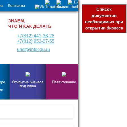
ты
Контакты
Список
документов
ЗНАЕМ,
необходимых при
ЧТО И КАК ДЕЛАТЬ
открытии бизнеса
+7(812) 441-38-28
+7(812) 953-07-55
urist@infocdu.ru
ере
Открытие бизнеса
Патентование
под ключ
ти