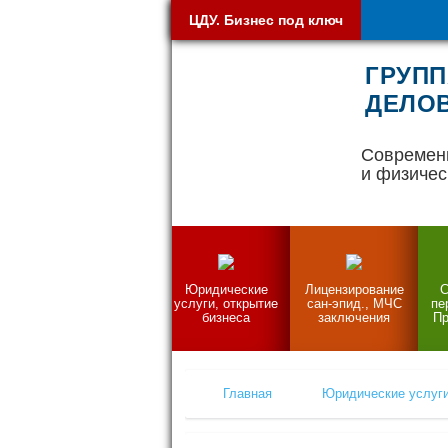
ЦДУ. Бизнес под ключ
ГРУПП
ДЕЛОВ
Современ
и физичес
Юридические
Лицензирование
С
услуги, открытие
сан-эпид., МЧС
пе
бизнеса
заключения
Пр
Главная
Юридические услуги