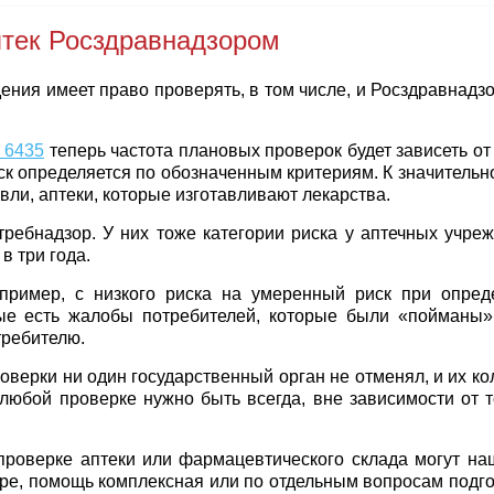
птек Росздравнадзором
дения имеет право проверять, в том числе, и Росздравнад
 6435
теперь частота плановых проверок будет зависеть от 
ск определяется по обозначенным критериям. К значительн
ли, аптеки, которые изготавливают лекарства.
ребнадзор. У них тоже категории риска у аптечных учре
в три года.
апример, с низкого риска на умеренный риск при опред
ые есть жалобы потребителей, которые были «пойманы»
требителю.
верки ни один государственный орган не отменял, и их кол
 любой проверке нужно быть всегда, вне зависимости от т
 проверке аптеки или фармацевтического склада могут н
ре, помощь комплексная или по отдельным вопросам подго