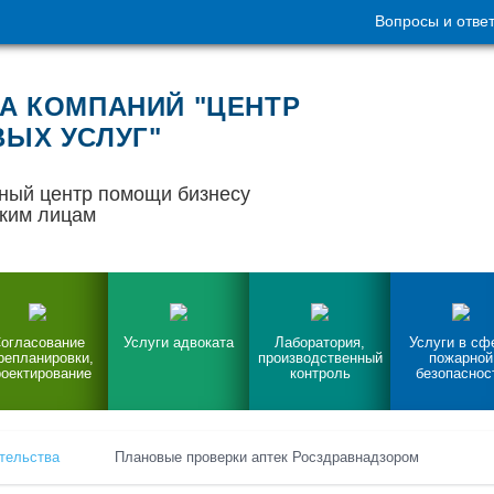
Вопросы и отве
А КОМПАНИЙ "ЦЕНТР
ЫХ УСЛУГ"
ный центр помощи бизнесу
ким лицам
огласование
Услуги адвоката
Лаборатория,
Услуги в сф
репланировки,
производственный
пожарной
оектирование
контроль
безопаснос
тельства
Плановые проверки аптек Росздравнадзором