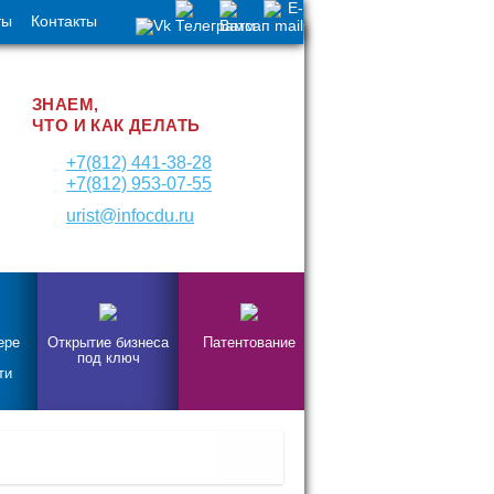
ты
Контакты
ЗНАЕМ,
ЧТО И КАК ДЕЛАТЬ
+7(812) 441-38-28
+7(812) 953-07-55
urist@infocdu.ru
ере
Открытие бизнеса
Патентование
под ключ
ти