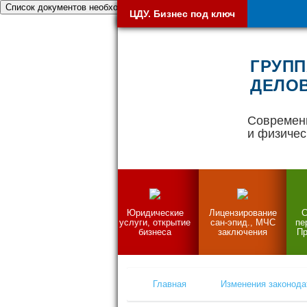
Список документов необходимых при открытии бизнеса
ЦДУ. Бизнес под ключ
ГРУПП
ДЕЛОВ
Современ
и физичес
Юридические
Лицензирование
С
услуги, открытие
сан-эпид., МЧС
пе
бизнеса
заключения
Пр
Главная
Изменения законода