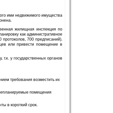
мого ими недвижимого имущества
онена.
твенная жилищная инспекция по
ланировку как административное
 протоколов, 700 предписаний).
яцев или привести помещение в
 т.к. у государственных органов
нием требования возместить их
перепланируемые помещения
ты в короткий срок.