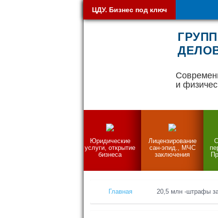
ЦДУ. Бизнес под ключ
ГРУПП
ДЕЛОВ
Современ
и физичес
Юридические
Лицензирование
С
услуги, открытие
сан-эпид., МЧС
пе
бизнеса
заключения
Пр
Главная
20,5 млн -штрафы за