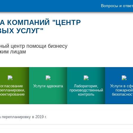
Вопросы и отве
А КОМПАНИЙ "ЦЕНТР
ЫХ УСЛУГ"
ный центр помощи бизнесу
ким лицам
огласование
Услуги адвоката
Лаборатория,
Услуги в сф
репланировки,
производственный
пожарной
оектирование
контроль
безопаснос
 перепланировку в 2019 г.